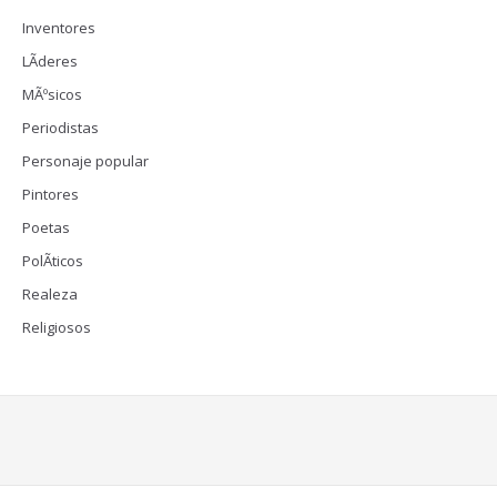
Inventores
LÃ­deres
MÃºsicos
Periodistas
Personaje popular
Pintores
Poetas
PolÃ­ticos
Realeza
Religiosos