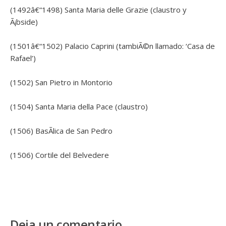
(1492â€“1498) Santa Maria delle Grazie (claustro y
Ã¡bside)
(1501â€“1502) Palacio Caprini (tambiÃ©n llamado: ‘Casa de
Rafael’)
(1502) San Pietro in Montorio
(1504) Santa Maria della Pace (claustro)
(1506) BasÃ­lica de San Pedro
(1506) Cortile del Belvedere
Deja un comentario