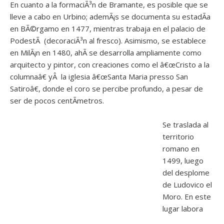
En cuanto a la formaciÃ³n de Bramante, es posible que se
lleve a cabo en Urbino; ademÃ¡s se documenta su estadÃ­a
en BÃ©rgamo en 1477, mientras trabaja en el palacio de
PodestÃ (decoraciÃ³n al fresco). Asimismo, se establece
en MilÃ¡n en 1480, ahÃ­ se desarrolla ampliamente como
arquitecto y pintor, con creaciones como el â€œCristo a la
columnaâ€ yÂ la iglesia â€œSanta Maria presso San
Satiroâ€, donde el coro se percibe profundo, a pesar de
ser de pocos centÃ­metros.
Se traslada al
territorio
romano en
1499, luego
del desplome
de Ludovico el
Moro. En este
lugar labora