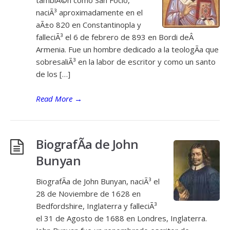
tambiÃ©n como San Focio,
naciÃ³ aproximadamente en el
aÃ±o 820 en Constantinopla y
falleciÃ³ el 6 de febrero de 893 en Bordi deÂ
Armenia. Fue un hombre dedicado a la teologÃ­a que
sobresaliÃ³ en la labor de escritor y como un santo
de los […]
Read More
→
BiografÃ­a de John
Bunyan
BiografÃ­a de John Bunyan, naciÃ³ el
28 de Noviembre de 1628 en
Bedfordshire, Inglaterra y falleciÃ³
el 31 de Agosto de 1688 en Londres, Inglaterra.