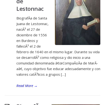
de
Lestonnac
BiografÃ­a de Santa
Juana de Lestonnac,
naciÃ³ el 27 de
diciembre de 1556
en Burdeos y
falleciÃ³ el 2 de
febrero de 1640 en el mismo lugar. Durante su vida
se desarrollÃ³ como religiosa y dio inicio a una
comunidad denominada â€œCompaÃ±Ã­a de MarÃ­
aâ€, cuyo objetivo fue educar adecuadamente y con
valores catÃ³licos a grupos […]
Read More
→