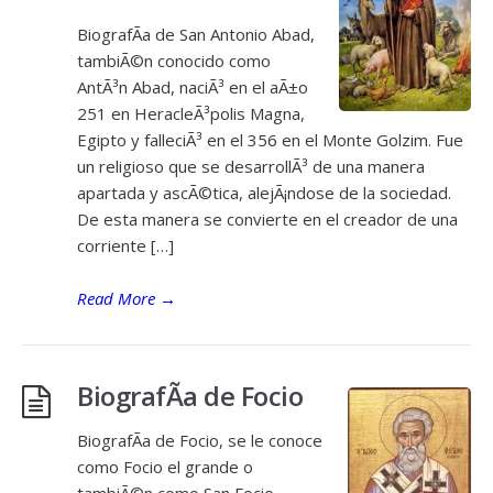
BiografÃ­a de San Antonio Abad,
tambiÃ©n conocido como
AntÃ³n Abad, naciÃ³ en el aÃ±o
251 en HeracleÃ³polis Magna,
Egipto y falleciÃ³ en el 356 en el Monte Golzim. Fue
un religioso que se desarrollÃ³ de una manera
apartada y ascÃ©tica, alejÃ¡ndose de la sociedad.
De esta manera se convierte en el creador de una
corriente […]
Read More
→
BiografÃ­a de Focio
BiografÃ­a de Focio, se le conoce
como Focio el grande o