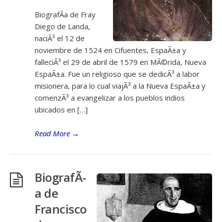
BiografÃ­a de Fray
Diego de Landa,
naciÃ³ el 12 de
noviembre de 1524 en Cifuentes, EspaÃ±a y
falleciÃ³ el 29 de abril de 1579 en MÃ©rida, Nueva
EspaÃ±a. Fue un religioso que se dedicÃ³ a labor
misionera, para lo cual viajÃ³ a la Nueva EspaÃ±a y
comenzÃ³ a evangelizar a los pueblos indios
ubicados en […]
Read More
→
BiografÃ­
a de
Francisco