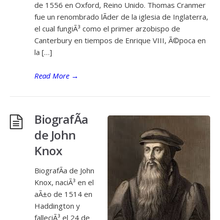
de 1556 en Oxford, Reino Unido. Thomas Cranmer
fue un renombrado lÃ­der de la iglesia de Inglaterra,
el cual fungiÃ³ como el primer arzobispo de
Canterbury en tiempos de Enrique VIII, Ã©poca en
la […]
Read More
→
BiografÃ­a
de John
Knox
BiografÃ­a de John
Knox, naciÃ³ en el
aÃ±o de 1514 en
Haddington y
falleciÃ³ el 24 de