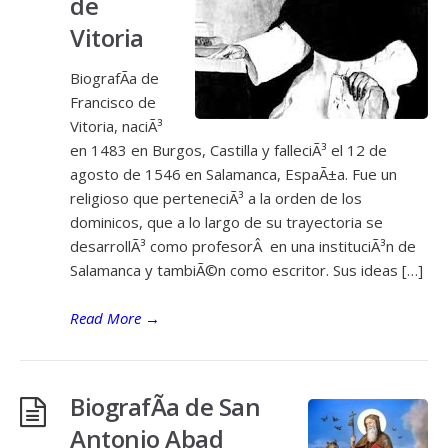
de
Vitoria
BiografÃ­a de
Francisco de
Vitoria, naciÃ³
en 1483 en Burgos, Castilla y falleciÃ³ el 12 de
agosto de 1546 en Salamanca, EspaÃ±a. Fue un
religioso que perteneciÃ³ a la orden de los
dominicos, que a lo largo de su trayectoria se
desarrollÃ³ como profesorÂ en una instituciÃ³n de
Salamanca y tambiÃ©n como escritor. Sus ideas […]
Read More
→
BiografÃ­a de San
Antonio Abad