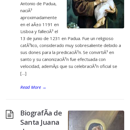
Antonio de Padua,
naciÃ³
aproximadamente
en el aÃ±o 1191 en
Lisboa y falleciÃ³ el
13 de junio de 1231 en Padua. Fue un religioso
catÃ³lico, considerado muy sobresaliente debido a
sus dones para la predicaciÃ³n. Se convirtiÃ³ en
santo y su canonizaciÃ³n fue efectuada con
velocidad, ademÃ¡s que su celebraciÃ³n oficial se
[…]
Read More
→
BiografÃ­a de
Santa Juana