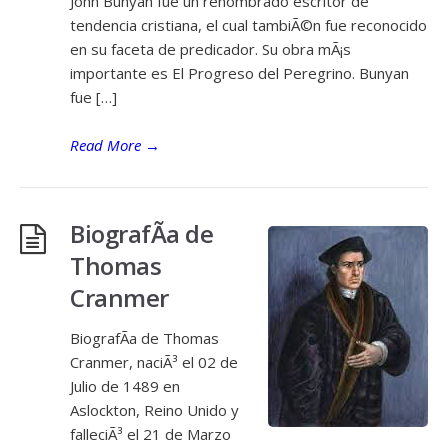
John Bunyan fue un renombrado escritor de
tendencia cristiana, el cual tambiÃ©n fue reconocido
en su faceta de predicador. Su obra mÃ¡s
importante es El Progreso del Peregrino. Bunyan
fue […]
Read More
→
BiografÃ­a de
Thomas
Cranmer
BiografÃ­a de Thomas
Cranmer, naciÃ³ el 02 de
Julio de 1489 en
Aslockton, Reino Unido y
falleciÃ³ el 21 de Marzo