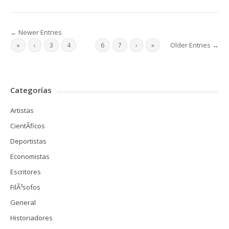
← Newer Entries
Older Entries →
«
‹
3
4
5
6
7
›
»
Categorías
Artistas
CientÃ­ficos
Deportistas
Economistas
Escritores
FilÃ³sofos
General
Historiadores