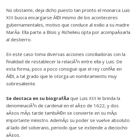
No obstante, deja dicho puesto tan pronto el monarca Luis
XIII busca encargarse Ã©l mismo de los aconteceres
gubernamentales, motivo que conduce al exilio a su madre
MarÃ­a. Ella parte a Blois y Richelieu opta por acompaÃ±arla
al destierro.
En este caso toma diversas acciones conciliadoras con la
finalidad de restablecer la relaciÃ³n entre ella y Luis. De
esta forma, poco a poco consigue que el rey confÃ­e en
Ã©l, a tal grado que le otorga un nombramiento muy
sobresaliente.
Se destaca en su biografÃ­a
que Luis XIII le brinda la
denominaciÃ³n de cardenal en el aÃ±o de 1622, y dos
aÃ±os mÃ¡s tarde tambiÃ©n se convierte en su mÃ¡s
importante ministro. AdemÃ¡s su poder se vuelve absoluto
al lado del soberano, periodo que se extiende a dieciocho
aÃ±os.