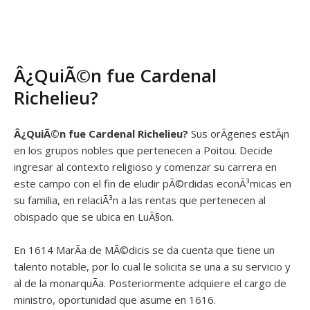
Â¿QuiÃ©n fue Cardenal
Richelieu?
Â¿QuiÃ©n fue
Cardenal Richelieu?
Sus orÃ­genes estÃ¡n
en los grupos nobles que pertenecen a Poitou. Decide
ingresar al contexto religioso y comenzar su carrera en
este campo con el fin de eludir pÃ©rdidas econÃ³micas en
su familia, en relaciÃ³n a las rentas que pertenecen al
obispado que se ubica en LuÃ§on
.
En 1614 MarÃ­a de MÃ©dicis se da cuenta que tiene un
talento notable, por lo cual le solicita se una a su servicio y
al de la monarquÃ­a. Posteriormente adquiere el cargo de
ministro, oportunidad que asume en 1616.