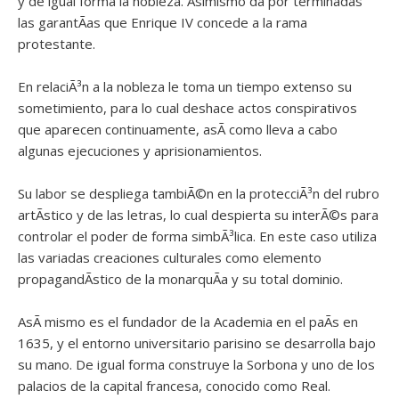
y de igual forma la nobleza. Asimismo da por terminadas
las garantÃ­as que Enrique IV concede a la rama
protestante.
En relaciÃ³n a la nobleza le toma un tiempo extenso su
sometimiento, para lo cual deshace actos conspirativos
que aparecen continuamente, asÃ­ como lleva a cabo
algunas ejecuciones y aprisionamientos.
Su labor se despliega tambiÃ©n en la protecciÃ³n del rubro
artÃ­stico y de las letras, lo cual despierta su interÃ©s para
controlar el poder de forma simbÃ³lica. En este caso utiliza
las variadas creaciones culturales como elemento
propagandÃ­stico de la monarquÃ­a y su total dominio.
AsÃ­ mismo es el fundador de la Academia en el paÃ­s en
1635, y el entorno universitario parisino se desarrolla bajo
su mano. De igual forma construye la Sorbona y uno de los
palacios de la capital francesa, conocido como Real.