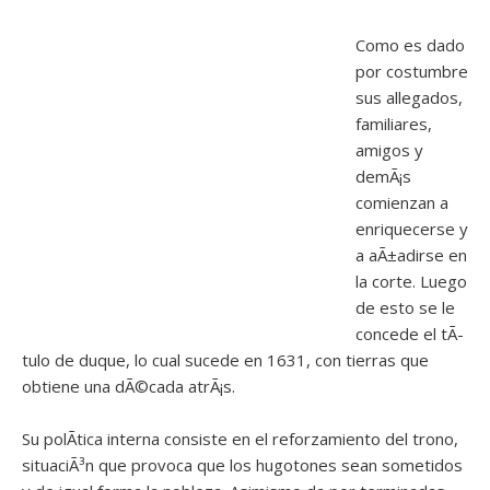
Como es dado
por costumbre
sus allegados,
familiares,
amigos y
demÃ¡s
comienzan a
enriquecerse y
a aÃ±adirse en
la corte. Luego
de esto se le
concede el tÃ­
tulo de duque, lo cual sucede en 1631, con tierras que
obtiene una dÃ©cada atrÃ¡s.
Su polÃ­tica interna consiste en el reforzamiento del trono,
situaciÃ³n que provoca que los hugotones sean sometidos