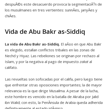
despuÃ©s este desacuerdo provoca la segmentaciÃ³n de
los musulmanes en tres vertientes: sunnÃ­es, jariyÃ­es y
chiÃ­es.
Vida de Abu Bakr as-Siddiq
La vida de Abu Bakr as-Siddiq.
El aÃ±o en que Abu Bakr
es elegido, estallan conflictos tribales en las zonas de
Nechd y Hiyaz. Las rebeliones se originan por rechazo al
Islam, y por la negativa al pago de impuesto
zakat
al
califato.
Las revueltas son sofocadas por el califa, pero luego tiene
que enfrentar otras oposiciones importantes; la de mayor
relevancia es la que dirige Musailma. A pesar de la lucha,
este hombre es vencido en la batalla de Akraba por Jalid
ibn Walid; con esto, la PenÃ­nsula de Arabia queda adherida
definitivamente al estado islÃ¡mico.