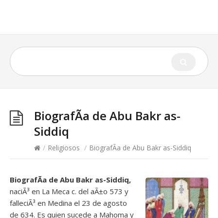
BiografÃ­a de Abu Bakr as-
Siddiq
/
Religiosos
/
BiografÃ­a de Abu Bakr as-Siddiq
BiografÃ­a de Abu Bakr as-Siddiq,
naciÃ³ en La Meca c. del aÃ±o 573 y
falleciÃ³ en Medina el 23 de agosto
de 634. Es quien sucede a Mahoma y