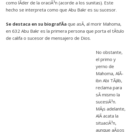
como lÃ­der de la oraciÃ³n (acorde a los sunitas). Este
hecho se interpreta como que Abu Bakr es su sucesor.
Se destaca en su biografÃ­a
que asÃ­, al morir Mahoma,
en 632 Abu Bakr es la primera persona que porta el tÃ­tulo
de califa o sucesor de mensajero de Dios.
No obstante,
el primo y
yerno de
Mahoma, AlÃ­
ibn Abi TÃ¡lib,
reclama para
sÃ­ mismo la
sucesiÃ³n.
MÃ¡s adelante,
AlÃ­ acata la
situaciÃ³n,
aunque aÃ±os