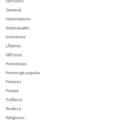
FilÃ³sofos
General
Historiadores
Intelectuales
Inventores
LÃ­deres
MÃºsicos
Periodistas
Personaje popular
Pintores
Poetas
PolÃ­ticos
Realeza
Religiosos