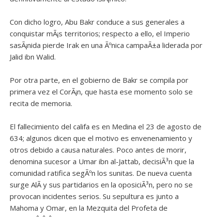
Con dicho logro, Abu Bakr conduce a sus generales a
conquistar mÃ¡s territorios; respecto a ello, el Imperio
sasÃ¡nida pierde Irak en una Ãºnica campaÃ±a liderada por
Jalid ibn Walid.
Por otra parte, en el gobierno de Bakr se compila por
primera vez el CorÃ¡n, que hasta ese momento solo se
recita de memoria.
El fallecimiento del califa es en Medina el 23 de agosto de
634; algunos dicen que el motivo es envenenamiento y
otros debido a causa naturales. Poco antes de morir,
denomina sucesor a Umar ibn al-Jattab, decisiÃ³n que la
comunidad ratifica segÃºn los sunitas. De nueva cuenta
surge AlÃ­ y sus partidarios en la oposiciÃ³n, pero no se
provocan incidentes serios. Su sepultura es junto a
Mahoma y Omar, en la Mezquita del Profeta de