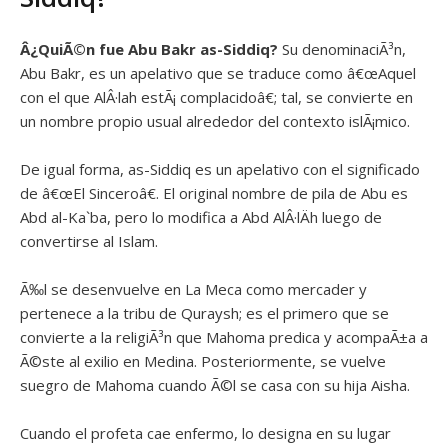
Â¿QuiÃ©n fue
Abu Bakr as-Siddiq?
Su denominaciÃ³n,
Abu Bakr, es un apelativo que se traduce como â€œAquel
con el que AlÂ·lah estÃ¡ complacidoâ€; tal, se convierte en
un nombre propio usual alrededor del contexto islÃ¡mico.
De igual forma, as-Siddiq es un apelativo con el significado
de â€œEl Sinceroâ€. El original nombre de pila de Abu es
Abd al-Ka`ba, pero lo modifica a Abd AlÂ·lÄh luego de
convertirse al Islam.
Ã‰l se desenvuelve en La Meca como mercader y
pertenece a la tribu de Quraysh; es el primero que se
convierte a la religiÃ³n que Mahoma predica y acompaÃ±a a
Ã©ste al exilio en Medina. Posteriormente, se vuelve
suegro de Mahoma cuando Ã©l se casa con su hija Aisha.
Cuando el profeta cae enfermo, lo designa en su lugar