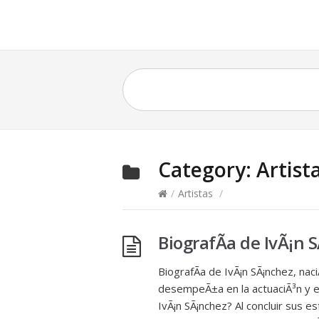
Category:
Artist
/
Artistas
/
BiografÃ­a de IvÃ¡n 
BiografÃ­a de IvÃ¡n SÃ¡nchez, na
desempeÃ±a en la actuaciÃ³n y e
IvÃ¡n SÃ¡nchez? Al concluir sus 