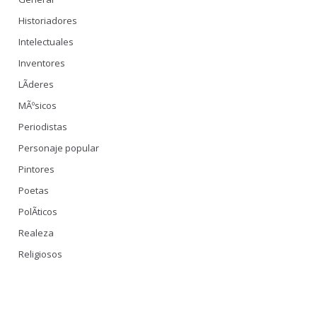
Historiadores
Intelectuales
Inventores
LÃ­deres
MÃºsicos
Periodistas
Personaje popular
Pintores
Poetas
PolÃ­ticos
Realeza
Religiosos