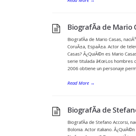
Read More
→
BiografÃ­a de Mario
BiografÃ­a de Mario Casas, naciÃ
CoruÃ±a, EspaÃ±a. Actor de telev
Casas? Â¿QuiÃ©n es Mario Casas
serie titulada â€œLos hombres d
2006 obtiene un personaje per
Read More
→
BiografÃ­a de Stefan
BiografÃ­a de Stefano Accorsi, n
Bolonia. Actor italiano. Â¿QuiÃ©