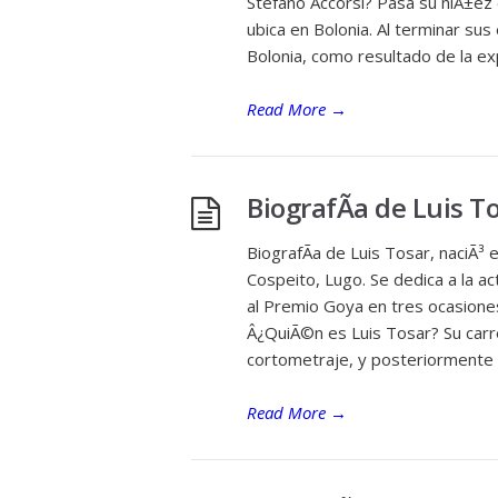
Stefano Accorsi? Pasa su niÃ±ez 
ubica en Bolonia. Al terminar sus
Bolonia, como resultado de la ex
Read More
→
BiografÃ­a de Luis T
BiografÃ­a de Luis Tosar, naciÃ³
Cospeito, Lugo. Se dedica a la ac
al Premio Goya en tres ocasione
Â¿QuiÃ©n es Luis Tosar? Su carre
cortometraje, y posteriormente s
Read More
→