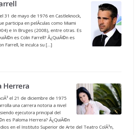
arrell
Ã³ el 31 de mayo de 1976 en Castleknock,
ue participa en pelÃ­culas como Miami
04) e In Bruges (2008), entre otras. Es
uiÃ©n es Colin Farrell? Â¿QuiÃ©n es
 Farrell, le inculca su […]
a Herrera
aciÃ³ el 21 de diciembre de 1975
rolla una carrera notoria a nivel
 siendo ejecutora principal del
Ã©n es Paloma Herrera? Â¿QuiÃ©n
ios en el Instituto Superior de Arte del Teatro ColÃ³n,