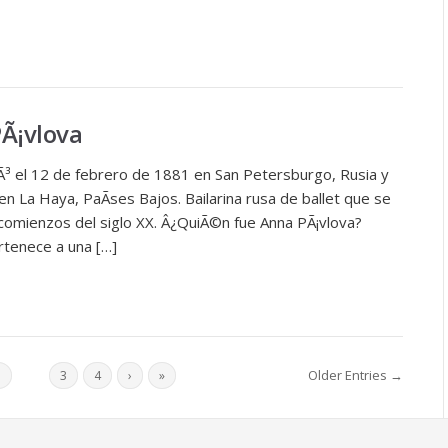
PÃ¡vlova
iÃ³ el 12 de febrero de 1881 en San Petersburgo, Rusia y
en La Haya, PaÃ­ses Bajos. Bailarina rusa de ballet que se
comienzos del siglo XX. Â¿QuiÃ©n fue Anna PÃ¡vlova?
rtenece a una […]
Older Entries →
1
2
3
4
›
»