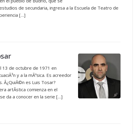
en el pueblo de Budrio, que se
 estudios de secundaria, ingresa a la Escuela de Teatro de
periencia […]
osar
 el 13 de octubre de 1971 en
tuaciÃ³n y a la mÃºsica. Es acreedor
s. Â¿QuiÃ©n es Luis Tosar?
ra artÃ­stica comienza en el
e da a conocer en la serie […]