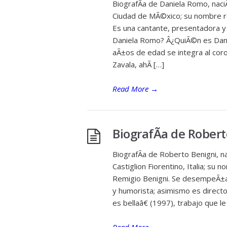
BiografÃ­a de Daniela Romo, naci
Ciudad de MÃ©xico; su nombre r
Es una cantante, presentadora y
Daniela Romo? Â¿QuiÃ©n es Dan
aÃ±os de edad se integra al cor
Zavala, ahÃ­ […]
Read More
→
BiografÃ­a de Rober
BiografÃ­a de Roberto Benigni, n
Castiglion Fiorentino, Italia; s
Remigio Benigni. Se desempeÃ±a 
y humorista; asimismo es director
es bellaâ€ (1997), trabajo que l