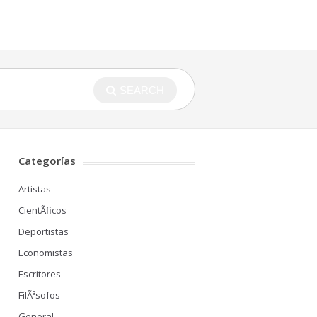
SEARCH
Categorías
Artistas
CientÃ­ficos
Deportistas
Economistas
Escritores
FilÃ³sofos
General