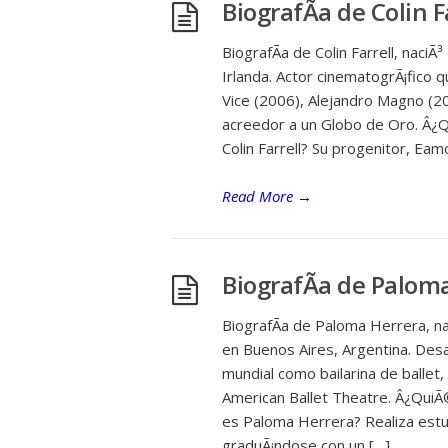
BiografÃ­a de Colin F
BiografÃ­a de Colin Farrell, naci
Irlanda. Actor cinematogrÃ¡fico q
Vice (2006), Alejandro Magno (20
acreedor a un Globo de Oro. Â¿Q
Colin Farrell? Su progenitor, Eamon
Read More
→
BiografÃ­a de Palom
BiografÃ­a de Paloma Herrera, n
en Buenos Aires, Argentina. Desar
mundial como bailarina de ballet,
American Ballet Theatre. Â¿Qui
es Paloma Herrera? Realiza estud
graduÃ¡ndose con un […]