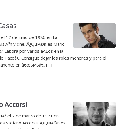
 Casas
³ el 12 de junio de 1986 en La
isiÃ³n y cine. Â¿QuiÃ©n es Mario
? Labora por varios aÃ±os en la
e Pacoâ€. Consigue dejar los roles menores y para el
manente en â€œSMSâ€, […]
o Accorsi
aciÃ³ el 2 de marzo de 1971 en
n es Stefano Accorsi? Â¿QuiÃ©n es