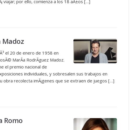
 viajar; por ello, comienza a los 18 aÃ±os […]
a Madoz
Ã³ el 20 de enero de 1958 en
JosÃ© MarÃ­a RodrÃ­guez Madoz.
e el premio nacional de
exposiciones individuales, y sobresalen sus trabajos en
 su obra recolecta imÃ¡genes que se extraen de juegos […]
la Romo