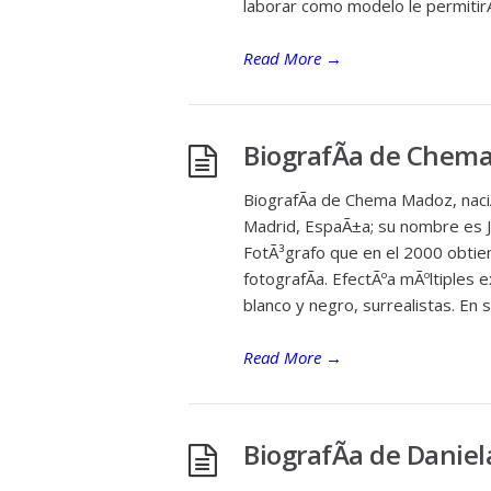
laborar como modelo le permitirÃ¡
Read More
→
BiografÃ­a de Chem
BiografÃ­a de Chema Madoz, naci
Madrid, EspaÃ±a; su nombre es 
FotÃ³grafo que en el 2000 obtien
fotografÃ­a. EfectÃºa mÃºltiples 
blanco y negro, surrealistas. En
Read More
→
BiografÃ­a de Danie