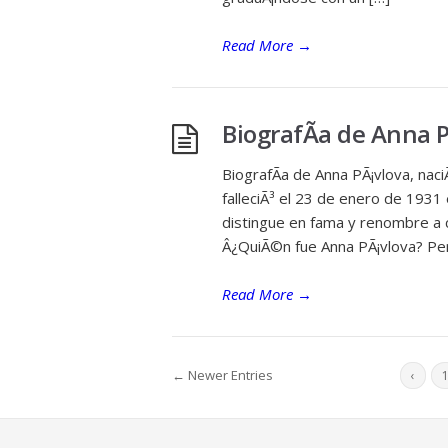
Read More
→
BiografÃ­a de Anna 
BiografÃ­a de Anna PÃ¡vlova, nac
falleciÃ³ el 23 de enero de 1931 
distingue en fama y renombre a 
Â¿QuiÃ©n fue Anna PÃ¡vlova? Pe
Read More
→
← Newer Entries
‹