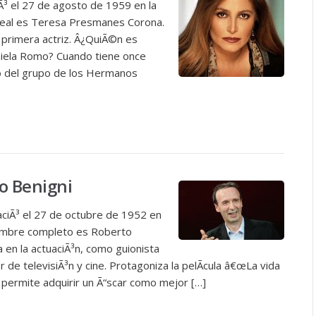
Ã³ el 27 de agosto de 1959 en la
eal es Teresa Presmanes Corona.
 primera actriz. Â¿QuiÃ©n es
iela Romo? Cuando tiene once
o del grupo de los Hermanos
to Benigni
aciÃ³ el 27 de octubre de 1952 en
u nombre completo es Roberto
en la actuaciÃ³n, como guionista
 de televisiÃ³n y cine. Protagoniza la pelÃ­cula â€œLa vida
e permite adquirir un Ã“scar como mejor […]