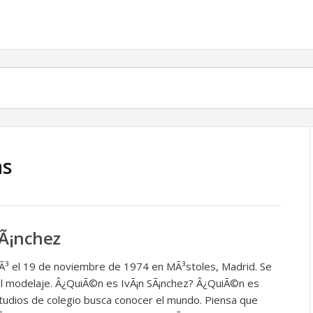
as
SÃ¡nchez
ciÃ³ el 19 de noviembre de 1974 en MÃ³stoles, Madrid. Se
l modelaje. Â¿QuiÃ©n es IvÃ¡n SÃ¡nchez? Â¿QuiÃ©n es
estudios de colegio busca conocer el mundo. Piensa que