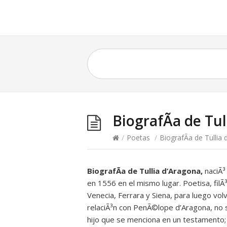
BiografÃ­a de Tu
/
Poetas
/
BiografÃ­a de Tullia
BiografÃ­a de Tullia d’Aragona,
naciÃ³ 
en 1556 en el mismo lugar. Poetisa, filÃ
Venecia, Ferrara y Siena, para luego volv
relaciÃ³n con PenÃ©lope d’Aragona, no s
hijo que se menciona en un testamento;