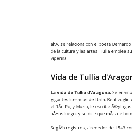
ahÃ­, se relaciona con el poeta Bernardo
de la cultura y las artes. Tullia emplea 
viperina.
Vida de Tullia d’Arago
La vida de Tullia d’Aragona.
Se enamor
gigantes literarios de Italia. Bentivogl
el RÃ­o Po; y Muzio, le escribe Ã©gloga
aÃ±os luego, y se dice que mÃ¡s de homb
SegÃºn registros, alrededor de 1543 con