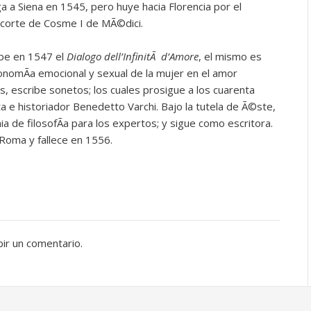
a a Siena en 1545, pero huye hacia Florencia por el
a corte de Cosme I de MÃ©dici.
ibe en 1547 el
Dialogo dell’InfinitÃ d’Amore
, el mismo es
tonomÃ­a emocional y sexual de la mujer en el amor
, escribe sonetos; los cuales prosigue a los cuarenta
a e historiador Benedetto Varchi. Bajo la tutela de Ã©ste,
 de filosofÃ­a para los expertos; y sigue como escritora.
Roma y fallece en 1556.
bir un comentario.