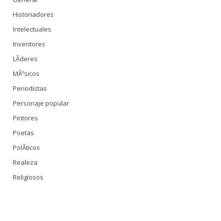
Historiadores
Intelectuales
Inventores
LÃ­deres
MÃºsicos
Periodistas
Personaje popular
Pintores
Poetas
PolÃ­ticos
Realeza
Religiosos