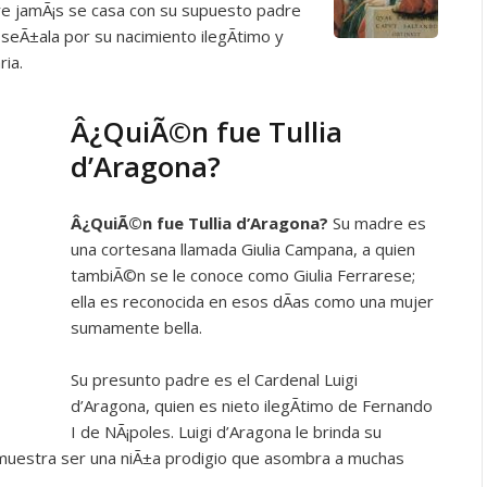
re jamÃ¡s se casa con su supuesto padre
e seÃ±ala por su nacimiento ilegÃ­timo y
ria.
Â¿QuiÃ©n fue Tullia
d’Aragona?
Â¿QuiÃ©n fue
Tullia d’Aragona?
Su madre es
una cortesana llamada Giulia Campana, a quien
tambiÃ©n se le conoce como Giulia Ferrarese;
ella es reconocida en esos dÃ­as como una mujer
sumamente bella.
Su presunto padre es el Cardenal Luigi
d’Aragona, quien es nieto ilegÃ­timo de Fernando
I de NÃ¡poles. Luigi d’Aragona le brinda su
emuestra ser una niÃ±a prodigio que asombra a muchas