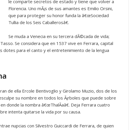
le comparte secretos de estado y tiene que volver a
Florencia. Uno mÃ¡s de sus amantes es Emilio Orsini,
que para proteger su honor funda la â€œSociedad
Tullia de los Seis Caballerosâ€.
Se muda a Venecia en su tercera dÃ©cada de vida;
 Tasso. Se considera que en 1537 vive en Ferrara, capital
sus dotes para el canto y el entretenimiento de la lengua
na
an de ella Ercole Bentivoglio y Girolamo Muzio, dos de los
io esculpe su nombre en todos los Ã¡rboles que puede sobre
s en donde la nombra â€œThalÃ­aâ€. Deja Ferrara cuatro
re intenta quitarse la vida por su causa.
trae nupcias con Silvestro Guiccardi de Ferrara, de quien