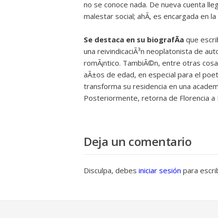
no se conoce nada. De nueva cuenta lleg
malestar social; ahÃ­, es encargada en l
Se destaca en su biografÃ­a
que escr
una reivindicaciÃ³n neoplatonista de au
romÃ¡ntico. TambiÃ©n, entre otras cosas
aÃ±os de edad, en especial para el poet
transforma su residencia en una academia
Posteriormente, retorna de Florencia a 
Deja un comentario
Disculpa, debes
iniciar sesión
para escri