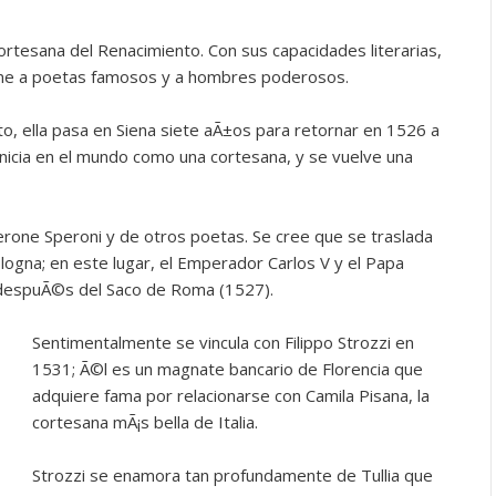
ortesana del Renacimiento. Con sus capacidades literarias,
tiene a poetas famosos y a hombres poderosos.
to, ella pasa en Siena siete aÃ±os para retornar en 1526 a
nicia en el mundo como una cortesana, y se vuelve una
one Speroni y de otros poetas. Se cree que se traslada
ogna; en este lugar, el Emperador Carlos V y el Papa
 despuÃ©s del Saco de Roma (1527).
Sentimentalmente se vincula con Filippo Strozzi en
1531; Ã©l es un magnate bancario de Florencia que
adquiere fama por relacionarse con Camila Pisana, la
cortesana mÃ¡s bella de Italia.
Strozzi se enamora tan profundamente de Tullia que