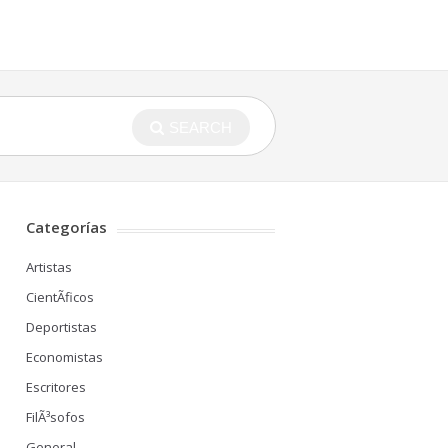
SEARCH
Categorías
Artistas
CientÃ­ficos
Deportistas
Economistas
Escritores
FilÃ³sofos
General