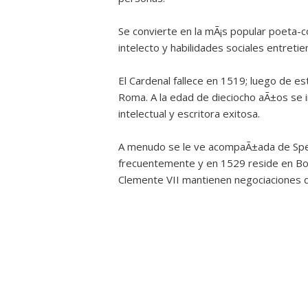
Se convierte en la mÃ¡s popular poeta-c
intelecto y habilidades sociales entre
El Cardenal fallece en 1519; luego de es
Roma. A la edad de dieciocho aÃ±os se i
intelectual y escritora exitosa.
A menudo se le ve acompaÃ±ada de Sper
frecuentemente y en 1529 reside en Bol
Clemente VII mantienen negociaciones