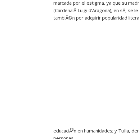
marcada por el estigma, ya que su mad
(CardenalÂ Luigi d’Aragona); en sÃ­, se l
tambiÃ©n por adquirir popularidad litera
educaciÃ³n en humanidades; y Tullia, d
personas.