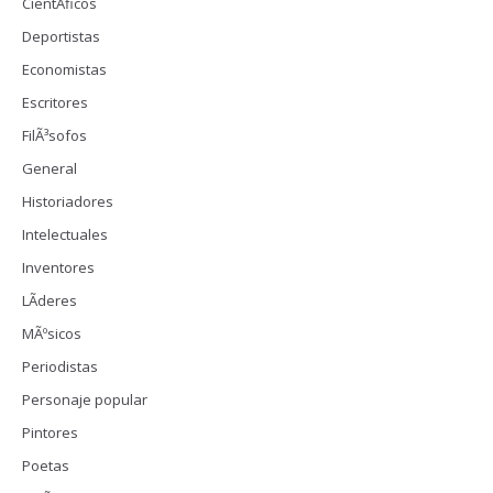
CientÃ­ficos
Deportistas
Economistas
Escritores
FilÃ³sofos
General
Historiadores
Intelectuales
Inventores
LÃ­deres
MÃºsicos
Periodistas
Personaje popular
Pintores
Poetas