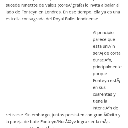
sucede Ninettte de Valois (coreÃ³grafa) lo invita a bailar al
lado de Fonteyn en Londres. En ese tiempo, ella ya es una
estrella consagrada del Royal Ballet londinense.
Al principio
parece que
esta uniÃ³n
serÃ¡ de corta
duraciÃ³n,
principalmente
porque
Fonteyn estÃ¡
en sus
cuarentas y
tiene la
intenciÃ³n de
retirarse. Sin embargo, juntos persisten con gran Ã©xito y
la pareja de baile Fonteyn/NurÃ©yv logra ser la mÃ¡s