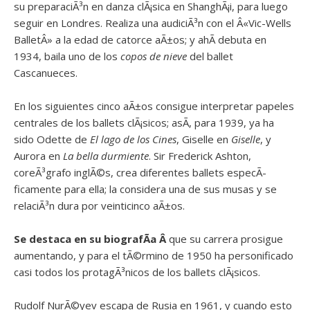
su preparaciÃ³n en danza clÃ¡sica en ShanghÃ¡i, para luego
seguir en Londres. Realiza una audiciÃ³n con el Â«Vic-Wells
BalletÂ» a la edad de catorce aÃ±os; y ahÃ­ debuta en
1934, baila uno de los
copos de nieve
del ballet
Cascanueces.
En los siguientes cinco aÃ±os consigue interpretar papeles
centrales de los ballets clÃ¡sicos; asÃ­, para 1939, ya ha
sido Odette de
El lago de los Cines
, Giselle en
Giselle
, y
Aurora en
La bella durmiente
. Sir Frederick Ashton,
coreÃ³grafo inglÃ©s, crea diferentes ballets especÃ­
ficamente para ella; la considera una de sus musas y se
relaciÃ³n dura por veinticinco aÃ±os.
Se destaca en su biografÃ­a Â
que su carrera prosigue
aumentando, y para el tÃ©rmino de 1950 ha personificado
casi todos los protagÃ³nicos de los ballets clÃ¡sicos.
Rudolf NurÃ©yev escapa de Rusia en 1961, y cuando esto