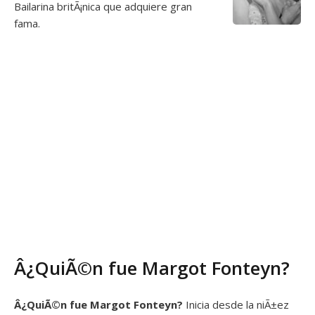
Bailarina britÃ¡nica que adquiere gran
fama.
Â¿QuiÃ©n fue Margot Fonteyn?
Â¿QuiÃ©n fue
Margot Fonteyn?
Inicia desde la niÃ±ez