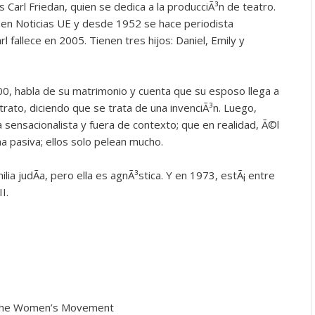
 Carl Friedan, quien se dedica a la producciÃ³n de teatro.
en Noticias UE y desde 1952 se hace periodista
l fallece en 2005. Tienen tres hijos: Daniel, Emily y
000, habla de su matrimonio y cuenta que su esposo llega a
trato, diciendo que se trata de una invenciÃ³n. Luego,
 sensacionalista y fuera de contexto; que en realidad, Ã©l
ma pasiva; ellos solo pelean mucho.
ilia judÃ­a, pero ella es agnÃ³stica. Y en 1973, estÃ¡ entre
I.
n the Women’s Movement