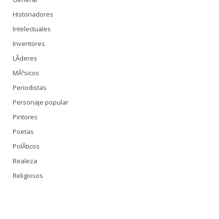
Historiadores
Intelectuales
Inventores
LÃ­deres
MÃºsicos
Periodistas
Personaje popular
Pintores
Poetas
PolÃ­ticos
Realeza
Religiosos