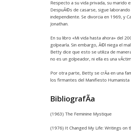
Respecto a su vida privada, su marido es
DespuÃ©s de casarse, sigue laborando 
independiente. Se divorcia en 1969, y Car
Jonathan.
En su libro «Mi vida hasta ahora» del 2
golpearla. Sin embargo, Ã©l niega el mal
Betty dice que esto se utiliza de manera
no es un golpeador, ni ella es una vÃ­cti
Por otra parte, Betty se crÃ­a en una fam
los firmantes del Manifiesto Humanista I
BibliografÃ­a
(1963) The Feminine Mystique
(1976) It Changed My Life: Writings o