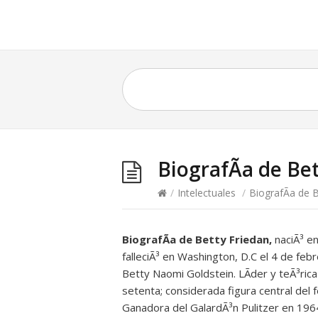
BiografÃ­a de Be
/
Intelectuales
/
BiografÃ­a de 
BiografÃ­a de Betty Friedan,
naciÃ³ en
falleciÃ³ en Washington, D.C el 4 de fe
Betty Naomi Goldstein. LÃ­der y teÃ³ric
setenta; considerada figura central del 
Ganadora del GalardÃ³n Pulitzer en 1964