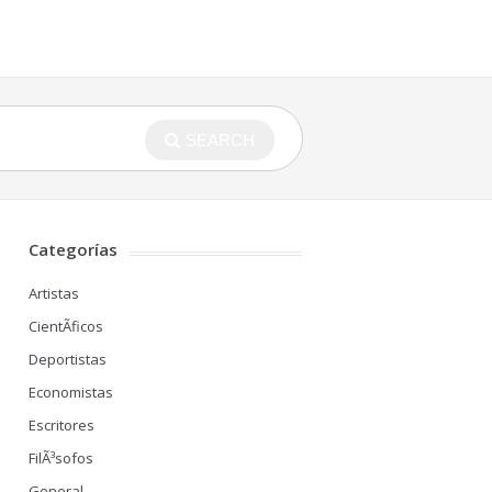
SEARCH
Categorías
Artistas
CientÃ­ficos
Deportistas
Economistas
Escritores
FilÃ³sofos
General