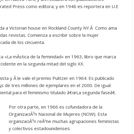
rated Press como editora; y en 1946 es reportera en U.E
ada a Victorian house en Rockland County NY.Â Como ama
das revistas. Comienza a escribir sobre la mujer
cada de los cincuenta.
ca «La mÃ­stica de la feminidad» en 1963, libro que marca
ccidente en la segunda mitad del siglo XX.
sta y Â le vale el premio Pulitzer en 1964. Es publicado
de tres millones de ejemplares en el 2000. De igual
mental para el feminismo titulado â€œLa segunda faseâ€.
Por otra parte, en 1966 es cofundadora de la
OrganizaciÃ³n Nacional de Mujeres (NOW). Esta
organizaciÃ³n reÃºne muchas agrupaciones feministas
y colectivos estadounidenses.