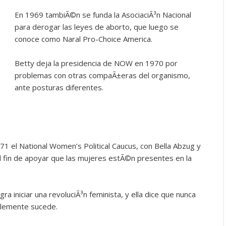
En 1969 tambiÃ©n se funda la AsociaciÃ³n Nacional
para derogar las leyes de aborto, que luego se
conoce como Naral Pro-Choice America.
Betty deja la presidencia de NOW en 1970 por
problemas con otras compaÃ±eras del organismo,
ante posturas diferentes.
1 el National Women’s Political Caucus, con Bella Abzug y
l fin de apoyar que las mujeres estÃ©n presentes en la
 iniciar una revoluciÃ³n feminista, y ella dice que nunca
mplemente sucede.