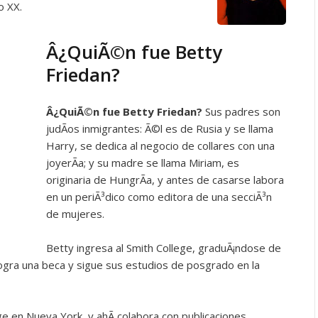
o XX.
Â¿QuiÃ©n fue Betty
Friedan?
Â¿QuiÃ©n fue
Betty Friedan?
Sus padres son
judÃ­os inmigrantes: Ã©l es de Rusia y se llama
Harry, se dedica al negocio de collares con una
joyerÃ­a; y su madre se llama Miriam, es
originaria de HungrÃ­a, y antes de casarse labora
en un periÃ³dico como editora de una secciÃ³n
de mujeres.
Betty ingresa al Smith College, graduÃ¡ndose de
 logra una beca y sigue sus estudios de posgrado en la
ge en Nueva York, y ahÃ­ colabora con publicaciones